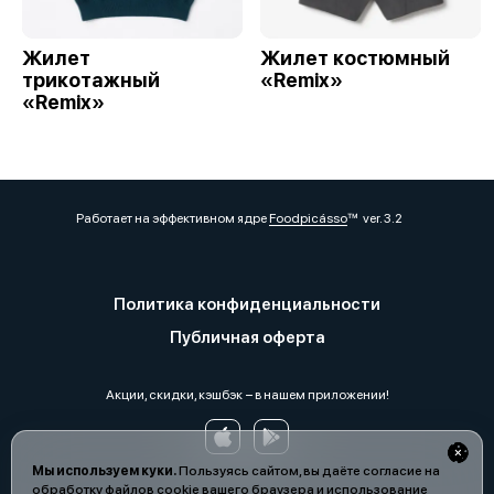
Жилет
Жилет костюмный
трикотажный
«Remix»
«Remix»
Работает на эффективном ядре
Foodpicásso
ver. 3.2
Политика конфиденциальности
Публичная оферта
Акции, скидки, кэшбэк − в нашем приложении!
Мы используем куки.
Пользуясь сайтом, вы даёте согласие на
обработку файлов cookie вашего браузера и использование