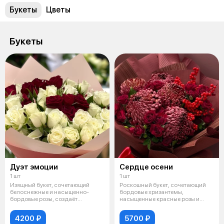
Букеты
Цветы
Букеты
Дуэт эмоции
Сердце осени
1 шт
1 шт
Изящный букет, сочетающий
Роскошный букет, сочетающий
белоснежные и насыщенно-
бордовые хризантемы,
бордовые розы, создаёт
насыщенные красные розы и
выразительный кон
яркие гроздья я
4200 ₽
5700 ₽