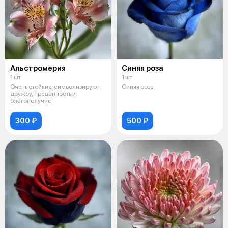
Альстромерия
Синяя роза
1 шт
1 шт
Очень стойкие, символизируют
Синяя роза
дружбу, преданность и
благополучие
300 ₽
500 ₽