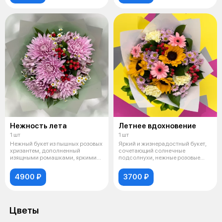
Нежность лета
Летнее вдохновение
1 шт
1 шт
Нежный букет из пышных розовых
Яркий и жизнерадостный букет,
хризантем, дополненный
сочетающий солнечные
изящными ромашками, яркими
подсолнухи, нежные розовые
красными
герберы, кре
4900 ₽
3700 ₽
Цветы