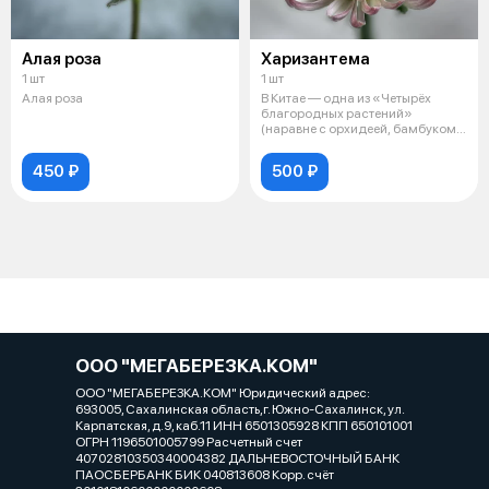
Алая роза
Харизантема
1 шт
1 шт
Алая роза
В Китае — одна из «Четырёх
благородных растений»
(наравне с орхидеей, бамбуком и
сливой).
450 ₽
500 ₽
ООО "МЕГАБЕРЕЗКА.КОМ"
ООО "МЕГАБЕРЕЗКА.КОМ" Юридический адрес:
693005, Сахалинская область,г. Южно-Сахалинск, ул.
Карпатская, д.9, каб.11 ИНН 6501305928 КПП 650101001
ОГРН 1196501005799 Расчетный счет
40702810350340004382 ДАЛЬНЕВОСТОЧНЫЙ БАНК
ПАОСБЕРБАНК БИК 040813608 Корр. счёт