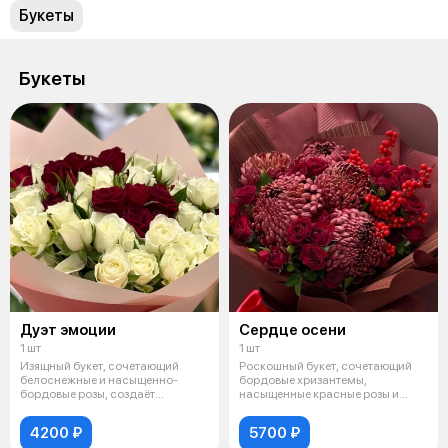
Букеты
Букеты
Дуэт эмоции
Сердце осени
1 шт
1 шт
Изящный букет, сочетающий
Роскошный букет, сочетающий
белоснежные и насыщенно-
бордовые хризантемы,
бордовые розы, создаёт
насыщенные красные розы и
выразительный кон
яркие гроздья я
4200 ₽
5700 ₽