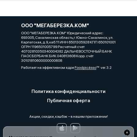
ООО "МЕГАБЕРЕЗКА.КОМ"
ООО "МЕГАБЕРЕЗКА.КОМ" Юридический адрес:
693005, Сахалинская область,г. Южно-Сахалинск, ул.
Карпатская, д.9, каб.11 ИНН 6501305928 КПП 650101001
ОГРН 1196501005799 Расчетный счет
40702810350340004382 ДАЛЬНЕВОСТОЧНЫЙ БАНК
ПАОСБЕРБАНК БИК 040813608 Корр. счёт
30101810600000000608
Работает на эффективном ядре
Foodpicásso
ver. 3.2
Политика конфиденциальности
Публичная оферта
Акции, скидки, кэшбэк − в нашем приложении!