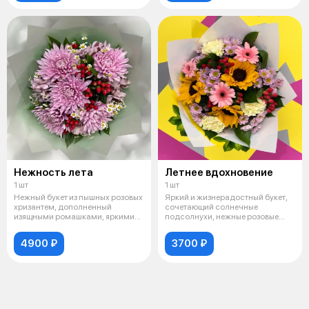
Нежность лета
Летнее вдохновение
1 шт
1 шт
Нежный букет из пышных розовых
Яркий и жизнерадостный букет,
хризантем, дополненный
сочетающий солнечные
изящными ромашками, яркими
подсолнухи, нежные розовые
красными
герберы, кре
4900 ₽
3700 ₽