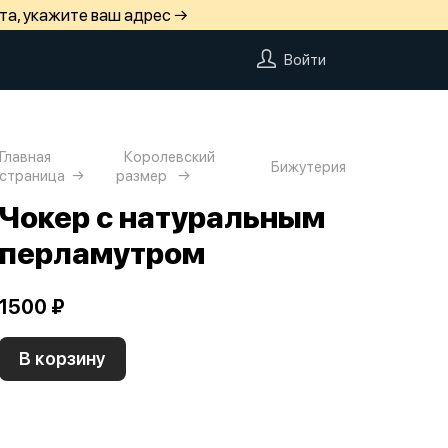
та, укажите ваш адрес →
Войти
Главная
Королевский
Бижутерия
страница
размер
Чокер с натуральным
перламутром
1500 ₽
В корзину