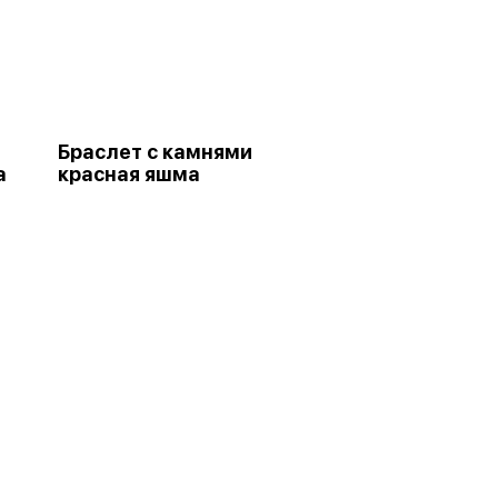
Браслет с камнями
а
красная яшма