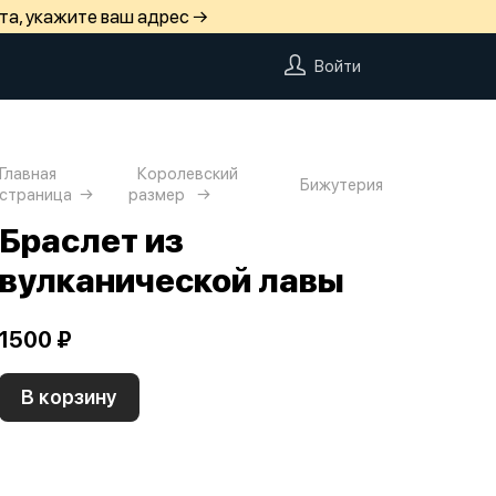
та, укажите ваш адрес →
Войти
Главная
Королевский
Бижутерия
страница
размер
Браслет из
вулканической лавы
1500 ₽
В корзину