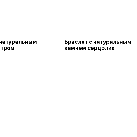
 натуральным
Браслет с натуральным
утром
камнем сердолик