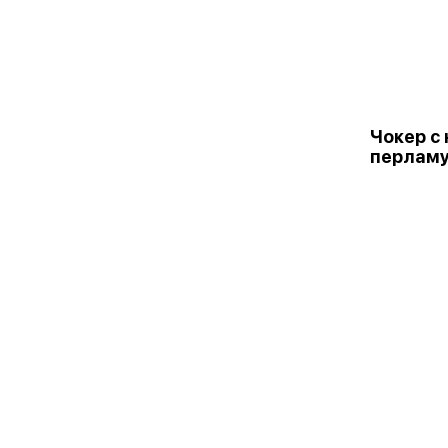
Чокер с
перлам