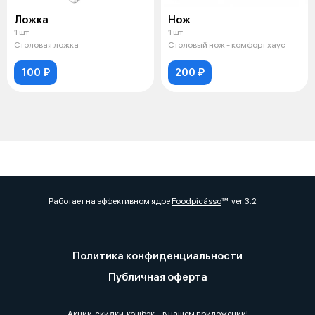
Ложка
Нож
1 шт
1 шт
Столовая ложка
Столовый нож - комфорт хаус
100 ₽
200 ₽
Работает на эффективном ядре
Foodpicásso
ver. 3.2
Политика конфиденциальности
Публичная оферта
Акции, скидки, кэшбэк − в нашем приложении!