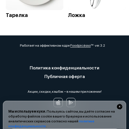
Тарелка
Ложка
Работает на эффективном ядре
Foodpicásso
ver. 3.2
Политика конфиденциальности
Публичная оферта
Акции, скидки, кэшбэк − в нашем приложении!
Мы используем куки.
Пользуясь сайтом, вы даёте согласие на
обработку файлов cookie вашего браузера и использование
аналитических сервисов согласно нашей
политике
конфиденциальности
.