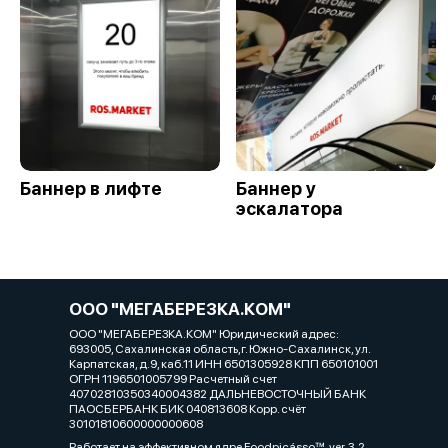
Баннер в лифте
Баннер у
эскалатора
ООО "МЕГАБЕРЕЗКА.КОМ"
ООО "МЕГАБЕРЕЗКА.КОМ" Юридический адрес:
693005, Сахалинская область,г. Южно-Сахалинск, ул.
Карпатская, д.9, каб.11 ИНН 6501305928 КПП 650101001
ОГРН 1196501005799 Расчетный счет
40702810350340004382 ДАЛЬНЕВОСТОЧНЫЙ БАНК
ПАОСБЕРБАНК БИК 040813608 Корр. счёт
30101810600000000608
Работает на эффективном ядре
Foodpicásso
ver. 3.2