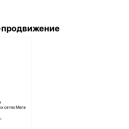
l-продвижение
е
х сетях Мега
я