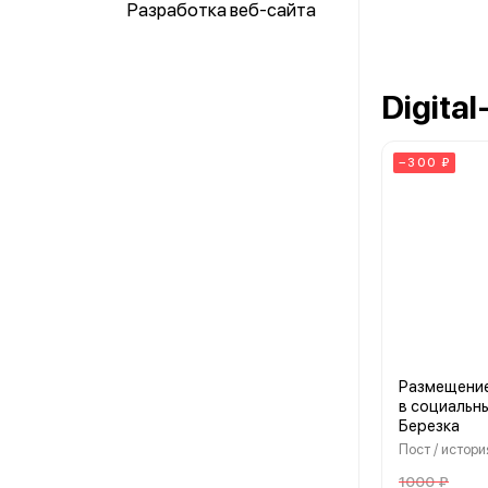
Разработка веб-сайта
Digita
−300 ₽
Размещени
в социальны
Березка
Пост / истори
1000 ₽