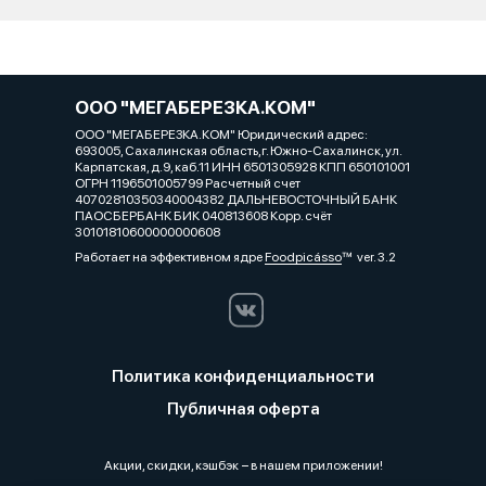
ООО "МЕГАБЕРЕЗКА.КОМ"
ООО "МЕГАБЕРЕЗКА.КОМ" Юридический адрес:
693005, Сахалинская область,г. Южно-Сахалинск, ул.
Карпатская, д.9, каб.11 ИНН 6501305928 КПП 650101001
ОГРН 1196501005799 Расчетный счет
40702810350340004382 ДАЛЬНЕВОСТОЧНЫЙ БАНК
ПАОСБЕРБАНК БИК 040813608 Корр. счёт
30101810600000000608
Работает на эффективном ядре
Foodpicásso
ver. 3.2
Политика конфиденциальности
Публичная оферта
Акции, скидки, кэшбэк − в нашем приложении!