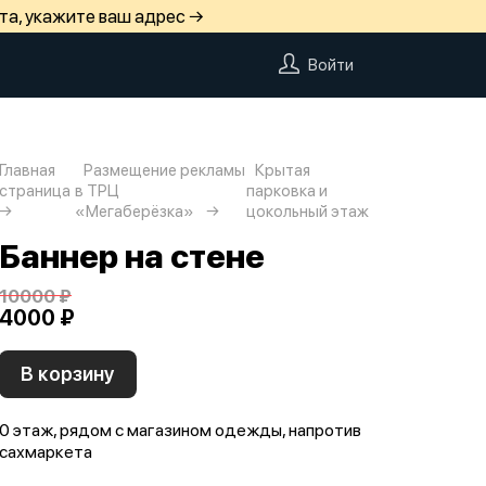
та, укажите ваш адрес →
Войти
Главная
Размещение рекламы
Крытая
страница
в ТРЦ
парковка и
«Мегаберёзка»
цокольный этаж
Баннер на стене
10000 ₽
4000 ₽
В корзину
0 этаж, рядом с магазином одежды, напротив
сахмаркета